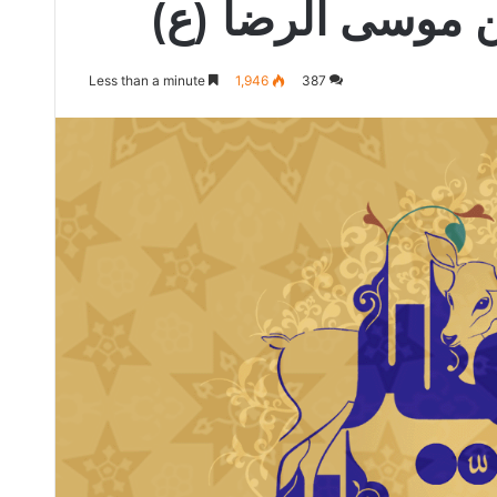
بن موسى الرضا (ع
Less than a minute
1,946
387