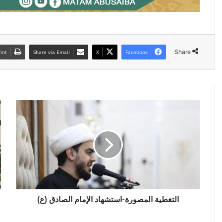
Share
int
Share via Email
X
Facebook
التغطية
ا
المصورة-
ا
استشهاد
م
الإمام
ذ
الصادق
و
(ع)
ا
ا
ص
ا
ع
التغطية المصورة-استشهاد الإمام الصادق (ع)
و
و