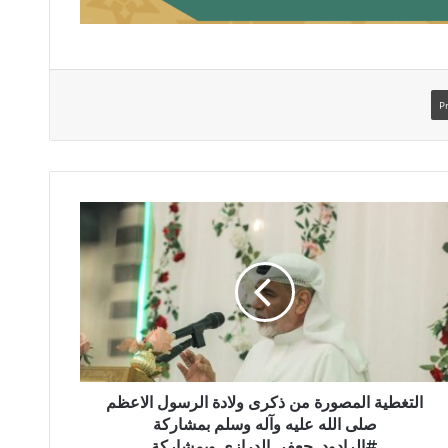
Pr
لتغطية
لمصورة
ن
كرى
لادة
لرسول
لاعظم
لى
لله
ليه
التغطية المصورة من ذكرى ولادة الرسول الاعظم
آله
صلى الله عليه وآله وسلم بمشاركة
سلم
#الرادود_جعفر_الدرازي وبمشاركة