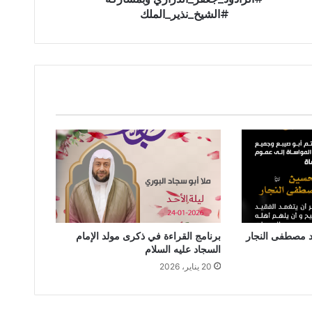
مشاركة
#الشيخ_نذير_الملك
#لرادود_جعفر_الدرازي
بمشاركة
#لشيخ_نذير_الملك
د مصطفى النجار
برنامج القراءة في ذكرى مولد الإمام
السجاد عليه السلام
20 يناير، 2026