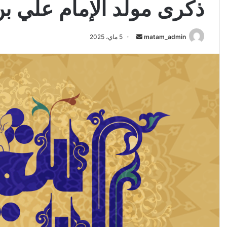
ذكرى مولد الإمام علي )
Send
5 ماي، 2025
matam_admin
an
email