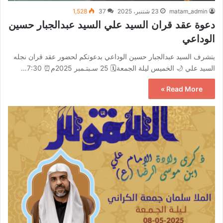
matam_admin
23 شتنبر، 2025
37
1,528
دعوة عقد قران السيد علي السيد عبدالجبار حسين
الوداعي
يتشرف السيد عبدالجبار حسين الوداعي بدعوتكم لحضور عقد قران نجله
السيد علي 🌙 الخميس ليلة الجمعة🗓️ 25 سـبتـمبر 2025م⏰ 7:30…
Read More »