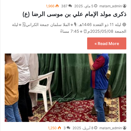
matam_admin
5 ماي، 2025
387
1,966
ذكرى مولد الإمام علي بن موسى الرضا (ع)
🔵 ليلة 11 ذو القعدة 1446هـ :🎙🔹الملا سلمان جمعة الكراني🗓🔹ليلة
الجمعة 2025/05/08م⏰🔹7:45 مساءً
Read More »
matam_admin
8 أبريل، 2025
3
1,250