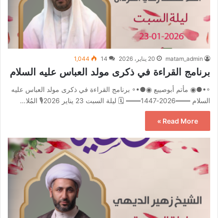
matam_admin
20 يناير، 2026
14
1,044
برنامج القراءة في ذكرى مولد العباس عليه السلام
◦•●◉ مأتم أبوصيبع ◉●•◦ برنامج القراءة في ذكرى مولد العباس عليه
السلام ═══2026-1447═══ 🗓 ليلة السبت 23 يناير 2026🎙️ المُلا…
Read More »