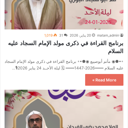
matam_admin
20 يناير، 2026
31
1,019
برنامج القراءة في ذكرى مولد الإمام السجاد عليه
السلام
◦•●◉ مأتم أبوصيبع ◉●•◦ برنامج القراءة في ذكرى مولد الإمام السجاد
عليه السلام ═══2026-1447═══ 🗓 ليلة الأحــد 24 يناير 2026🎙️…
Read More »