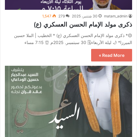
matam_admin
30 شتنبر، 2025
279
1,547
ذكرى مولد الإمام الحسن العسكري (ع)
🟡* ‏ذكرى مولد الإمام الحسن العسكري (ع) * الخطيب | الملا حسين
الميرزا* 🌙 ليلة الأربعاء🗓 30 سبتمبىر. 2025م ⏰ 7:15 مساء
Read More »