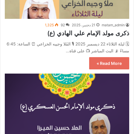
matam_admin
21 دجنبر، 2025
92
1,325
ذكرى مولد الإمام علي الهادي (ع)
🗓 ليلة الثلاثاء 22 ديسمبر 2025 🎙️ المُلا وجييه الخزاعي ⏰ الساعة: 6:45
مساءً 📡 البث المباشر 📺 على قناة…
Read More »