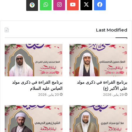
W
I
Y
X
F
م
h
n
o
a
و
a
s
u
c
ق
Last Modified
t
t
T
e
ع
s
a
u
b
ا
A
g
b
o
ل
p
r
e
o
م
برنامج القراءة في ذكرى مولد
برنامج القراءة في ذكرى مولد
p
a
k
ا
علي الأكبر (ع)
العباس عليه السلام
29 يناير، 2026
20 يناير، 2026
m
ت
م