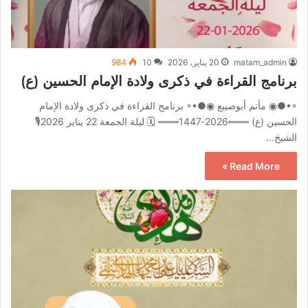
matam_admin
20 يناير، 2026
10
984
برنامج القراءة في ذكرى ولادة الإمام الحسين (ع)
◦•●◉ مأتم أبوصيبع ◉●•◦ برنامج القراءة في ذكرى ولادة الإمام
الحسين (ع) ═══2026-1447═══ 🗓 ليلة الجمعة 22 يناير 2026🎙️
الشيخ…
Read More »