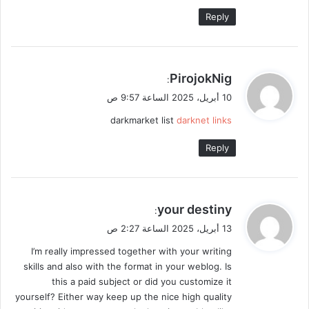
Reply
ي
PirojokNig
:
ق
10 أبريل، 2025 الساعة 9:57 ص
و
darkmarket list
darknet links
ل
Reply
ي
your destiny
:
ق
13 أبريل، 2025 الساعة 2:27 ص
و
I’m really impressed together with your writing
ل
skills and also with the format in your weblog. Is
this a paid subject or did you customize it
yourself? Either way keep up the nice high quality