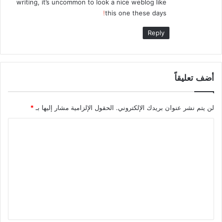
writing, it’s uncommon to look a nice weblog like
!
this one these days
Reply
أضف تعليقاً
لن يتم نشر عنوان بريدك الإلكتروني.
الحقول الإلزامية مشار إليها بـ
*
ا
ل
ت
ع
ل
ي
ق