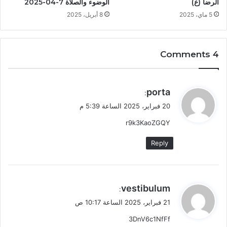
الرضا (ع)
الوضوء والصلاة 7-04-2025
5 ماي، 2025
8 أبريل، 2025
4 Comments
ي
porta
:
ق
20 فبراير، 2025 الساعة 5:39 م
و
r9k3KaoZGQY
ل
Reply
ي
vestibulum
:
ق
21 فبراير، 2025 الساعة 10:17 ص
و
3DnV6c1NfFf
ل