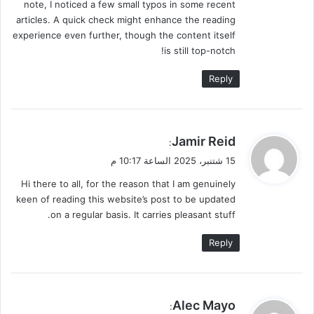
note, I noticed a few small typos in some recent
articles. A quick check might enhance the reading
experience even further, though the content itself
is still top-notch!
Reply
ي
Jamir Reid
:
ق
15 شتنبر، 2025 الساعة 10:17 م
و
Hi there to all, for the reason that I am genuinely
ل
keen of reading this website’s post to be updated
on a regular basis. It carries pleasant stuff.
Reply
ي
Alec Mayo
: