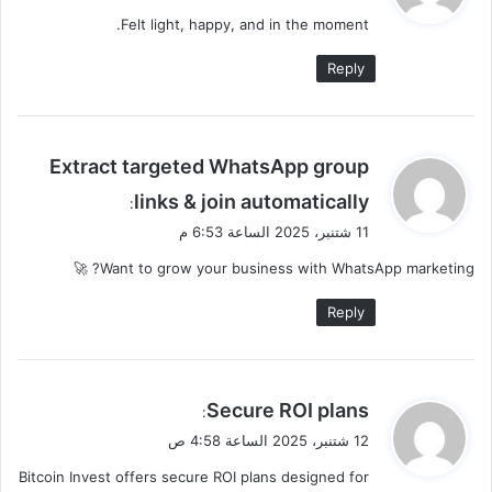
و
Felt light, happy, and in the moment.
ل
Reply
ي
Extract targeted WhatsApp group
ق
links & join automatically
:
و
11 شتنبر، 2025 الساعة 6:53 م
ل
Want to grow your business with WhatsApp marketing? 🚀
Reply
ي
Secure ROI plans
:
ق
12 شتنبر، 2025 الساعة 4:58 ص
و
Bitcoin Invest offers secure ROI plans designed for
ل