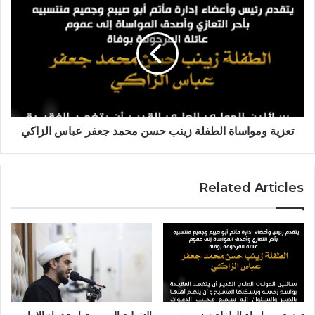
ومواساة
الطفلة
زينب
حسن
محمد
جعفر
عباس
الزاكي
تعزية ومواساة الطفلة زينب حسن محمد جعفر عباس الزاكي
Related Articles