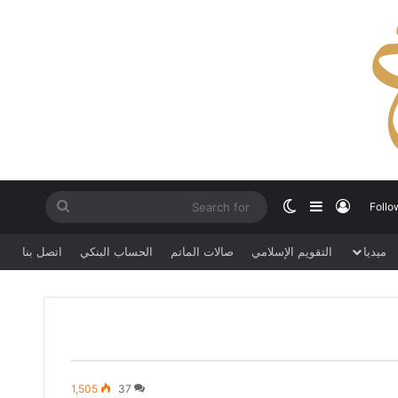
Search
Switch skin
Sidebar
Log In
Follo
for
ميديا
التقويم الإسلامي
صالات الماتم
الحساب البنكي
اتصل بنا
1,505
37