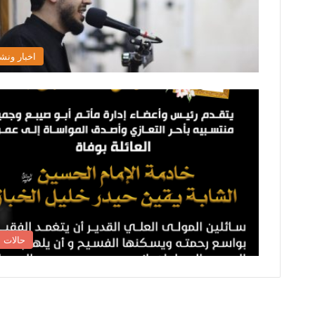
اخبار ونش
حالات ا