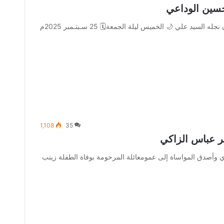
حسين الوداعي
يتشرف السيد عبدالجبار حسين الوداعي بدعوتكم لحضور عقد قران نجله السيد علي 🌙 الخميس ليلة الجمعة🗓️ 25 سـبتـمبر 2025م
1,108
35
ر عباس الزاكي
زي وأصدق المواساة إلى عمومعائلة المرحومة بوفاة الطفلة زينب