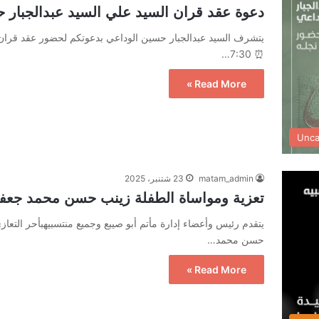
دعوة عقد قران السيد علي السيد عبدالجبار 
⏰ 7:30…
Read More »
Unca
matam_admin
23 شتنبر، 2025
تعزية ومواساة الطفلة زينب حسن محمد جعف
يتقدم رئيس وأعضاء إدارة مأتم أبو صيبع وجميع منتسبيهبأحر التعا
حسن محمد…
Read More »