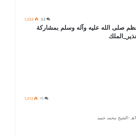
1,353
33
عظم صلى الله عليه وآله وسلم بمشاركة
ذير_الملك
1,312
11